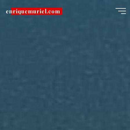
Pular
enriquemuriel.com
para
o
conteúdo