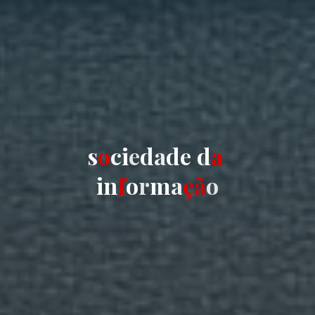
s
o
c
i
e
d
a
d
e
d
a
i
n
f
o
r
m
a
ç
ã
o