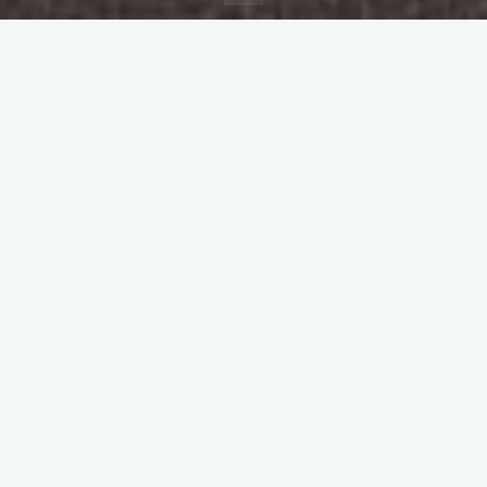
inicial
Deixe um comentário
Sociedad de la Información
Quem inventou o termo
“Sociedade da Informação”?
Enrique Muriel-Torrado
09/03/2026