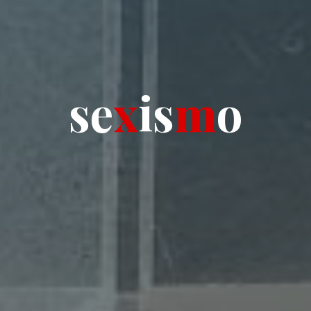
s
e
x
i
s
m
o