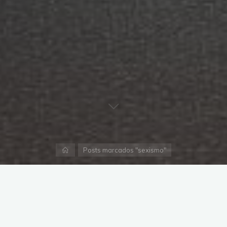
Página
Posts marcados "sexismo"
inicial