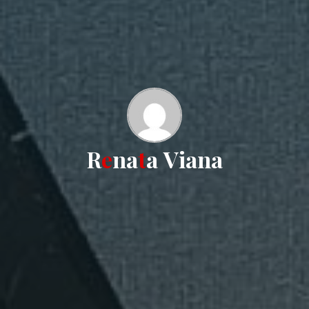
R
e
n
a
t
a
V
i
a
n
a