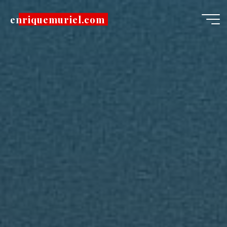
Pular
enriquemuriel.com
para
o
conteúdo