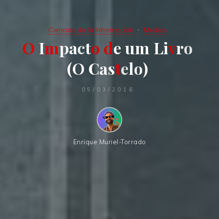
Ciencias de la Información
Medios
O
I
m
p
a
c
t
o
d
e
u
m
L
i
v
r
o
(
O
C
a
s
t
e
l
o
)
05/03/2016
Enrique Muriel-Torrado