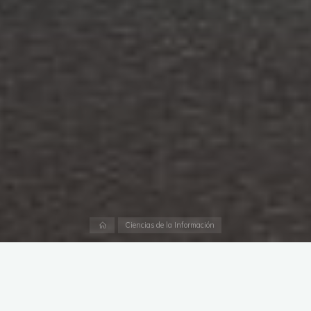
Página
Ciencias de la Información
inicial
O artista mexicano
Jorge Méndez Blake
, é o criador desta
obra intitulada originalmente “El Castillo” (O Castelo) e
conhecida nas redes sociais como “O Impacto de um Livro”.