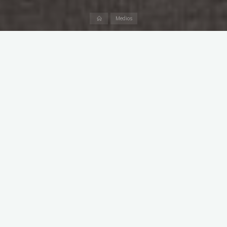
Página
Medios
inicial
Esta entrada va a ser muy breve, sólo quiero llamar la
atención sobre un hecho que, no por ser común en nuestra
sociedad, deja de resultar llamativo.
La información y el
sexismo
.Creo que es muy claro que en el mundo laboral, el
nivel de exigencia a las mujeres acostumbra a ser superior
que el de los hombres,
porque no cobran lo mismo en
igualdad de condiciones
y porque tienen una condición
indispensable y obligatoria, estar guapas. Algo que no
nos”persigue” a nosotros, pero sí a ellas.
Hoy he hecho una búsqueda en Google Imágenes, tras ver la
foto de abajo, ¿sabrías responder a estas preguntas?:
1. ¿Cuál de los dos es juez?
2. ¿Cuál tiene o ha tenido un éxito razonable en su vida