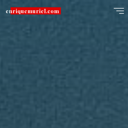
Pular
enriquemuriel.com
para
o
conteúdo