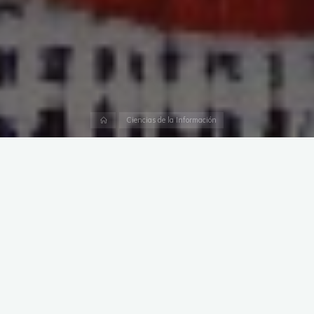
Página
Ciencias de la Información
inicial
Fui convidado na Semana da Pessoa Bibliotecária (13-18 de
Abril de 2023) do Curso de Biblioteconomia da UFSC a
participar numa roda de conversa sobre a “Atuação do
bibliotecário na contemporaneidade”.
Na roda estávamos Andréia Sousa da Silva (ACB), Jorge do
Prado (FEBAB), e eu com a mediação da Camila Schwinden
Lehmkuhl (CIN/UFSC).
No meu caso apresentei qual é o papel do bibliotecário em