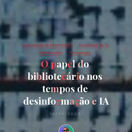
Ciencias de la Información
Sociedad de la
Información
Tecnología
O
p
a
p
e
l
d
o
b
i
b
l
i
o
t
e
c
á
r
i
o
n
o
s
t
e
m
p
o
s
d
e
d
e
s
i
n
f
o
r
m
a
ç
ã
o
e
I
A
04/04/2023