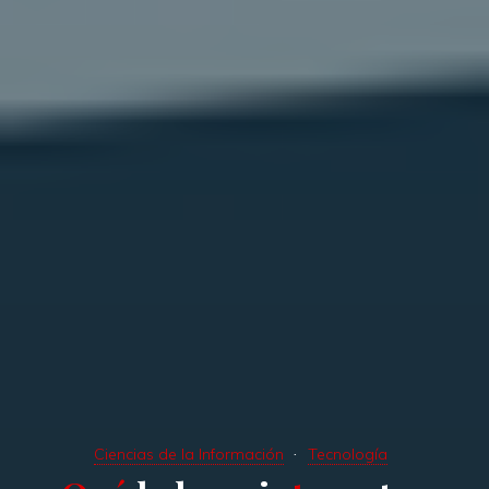
Ciencias de la Información
Tecnología