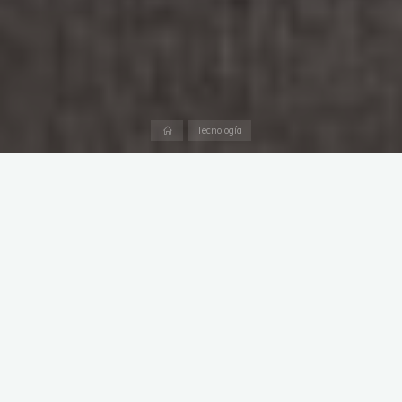
Página
Tecnología
inicial
Tendemos a pensar que cuando interactuamos con alguien,
como bien afirma la Teoría de la Comunicación, el proceso es
el más simple: existe un
emisor
(nosotros),
un mensaje y un
receptor
.
Esto se debe a que damos por hecho que nadie más puede
quebrantar sin permiso nuestro sagrado derecho a la libertad
de expresión, pero lo cierto es que cada vez aparecen más
noticias de la facilidad y sistematización de la violación de las