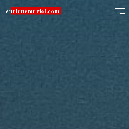
Pular
enriquemuriel.com
para
o
conteúdo