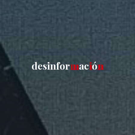
d
e
s
i
n
f
o
r
m
a
c
i
ó
n