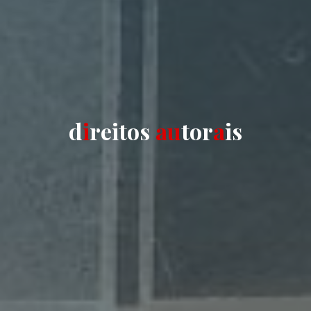
d
i
r
e
i
t
o
s
a
u
t
o
r
a
i
s