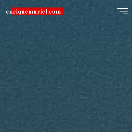
Pular
enriquemuriel.com
para
o
conteúdo