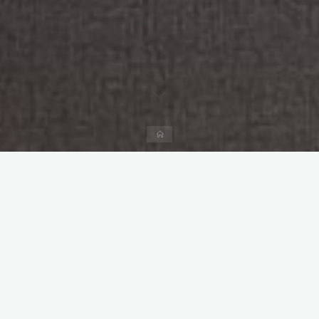
Página
inicial
Ciencias de la Información
Tecnología
Deixe um comentário
Para qué sirve un
documentalista
Enrique Muriel-Torrado
26/08/2013
Dicen que la información es poder, pues los