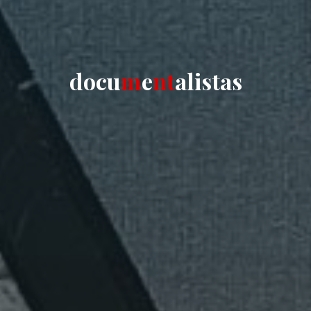
d
o
c
u
m
e
n
t
a
l
i
s
t
a
s