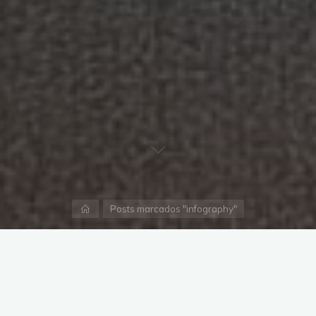
Página
Posts marcados "infography"
inicial