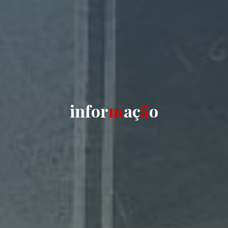
i
n
f
o
r
m
a
ç
ã
o