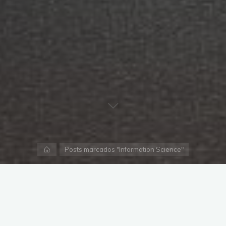
Página
Posts marcados "Information Science"
inicial