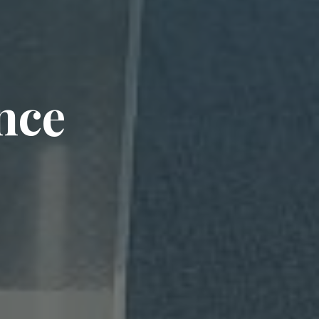
n
c
e