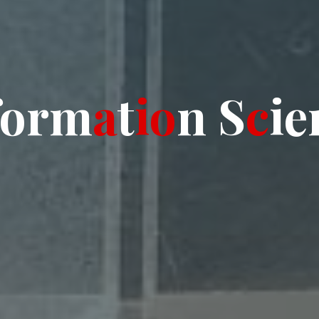
o
r
m
a
t
i
o
n
S
c
i
e