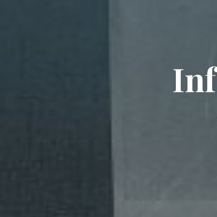
I
n
f