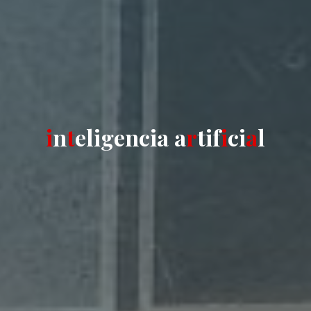
i
n
t
e
l
i
g
e
n
c
i
a
a
r
t
i
f
i
c
i
a
l