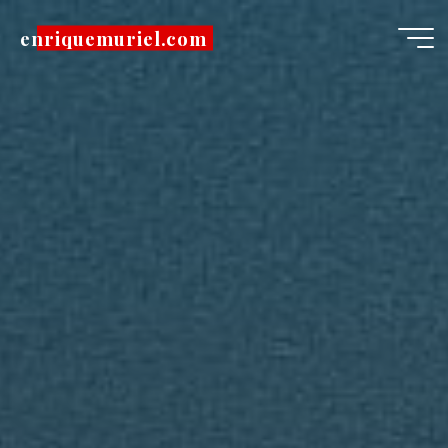
Pular
enriquemuriel.com
para
o
conteúdo