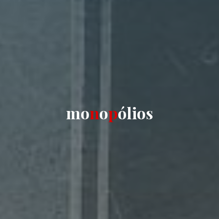
m
o
n
o
p
ó
l
i
o
s