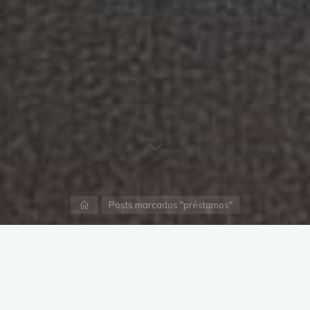
Página
Posts marcados "préstamos"
inicial