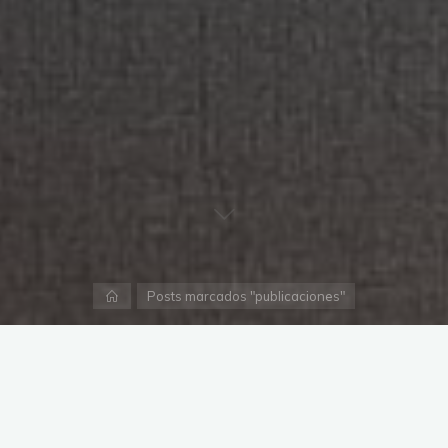
Página
Posts marcados "publicaciones"
inicial