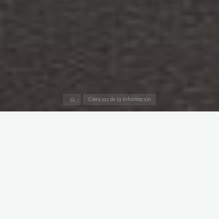
Página
Ciencias de la Información
inicial
As
licenças Creative Commons
são excelentes ferramentas
para o mundo da ciência, da educação, entre outros. E
complementam maravilhosamente ao movimento de
Acesso
Aberto
(
Open Access
em inglês), que pretende que os
usuários possam acessar on-line aos trabalhos de outros
autores sem ter que pagar por isso, e ainda assim, garantindo
alguns direitos.
No passado evento
CONFOA
(2017) apresentamos um