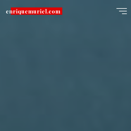
Pular
enriquemuriel.com
para
o
conteúdo