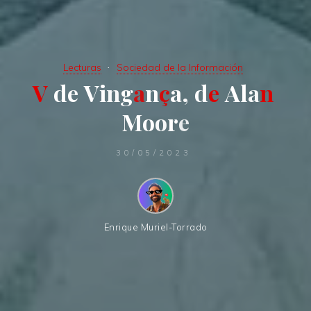
Lecturas
Sociedad de la Información
V
d
e
V
i
n
g
a
n
ç
a
,
d
e
A
l
a
n
M
o
o
r
e
30/05/2023
Enrique Muriel-Torrado