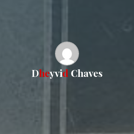
D
h
e
y
v
i
d
C
h
a
v
e
s