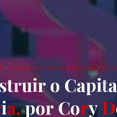
er
Privacidad
Sociedad de la Información
Tecnol
s
t
r
u
i
r
o
C
a
p
i
t
c
i
a
,
p
o
r
C
o
r
y
D