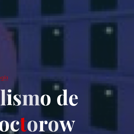
ogía
a
l
i
s
m
o
d
e
o
c
t
o
r
o
w