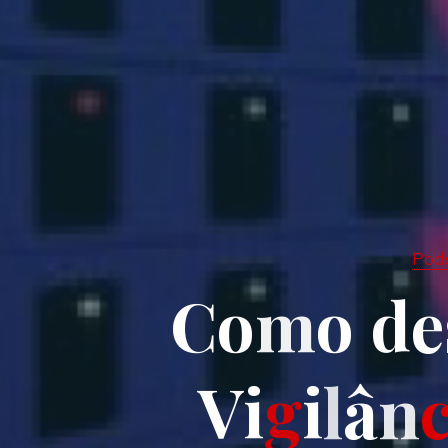
Pod
C
o
m
o
d
e
V
i
g
i
l
â
n