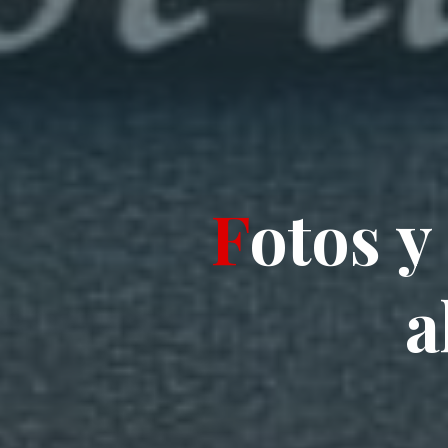
F
o
t
o
s
y
a