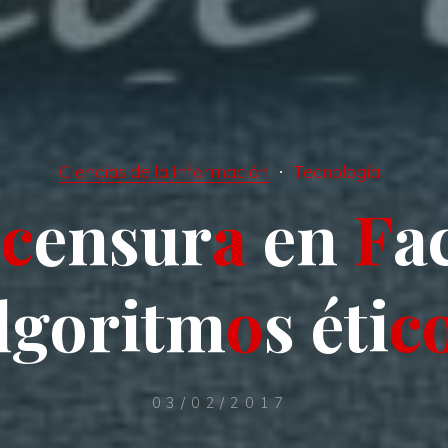
Ciencias de la Información
Tecnología
c
e
n
s
u
r
a
e
n
F
a
l
g
o
r
i
t
m
o
s
é
t
i
c
03/02/2017