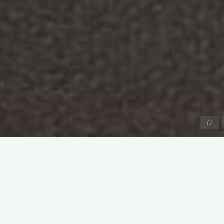
Pá
inic
La censura de fotografías en Facebook no
ocasiones. Con una búsqueda simple pode
pezones femeninos
, de
la niña de Napalm
estatua clásica
, entre otros muchos ejemp