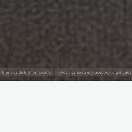
gina
Ciencias de la Información
Fotos y censura en Facebook: algoritmos 
ial
 es un tema nuevo. Ha sido foco de la polémica en diversas
mos encontrar algunos casos conocidos:
la censura de
, icono de los horrores de la guerra de Vietnam o de
una
los.