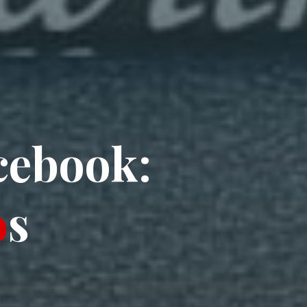
c
e
b
o
o
k
:
o
s