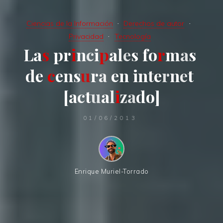
Ciencias de la Información
Derechos de autor
Privacidad
Tecnología
L
a
s
p
r
i
n
c
i
p
a
l
e
s
f
o
r
m
a
s
d
e
c
e
n
s
u
r
a
e
n
i
n
t
e
r
n
e
t
[
a
c
t
u
a
l
i
z
a
d
o
]
01/06/2013
Enrique Muriel-Torrado