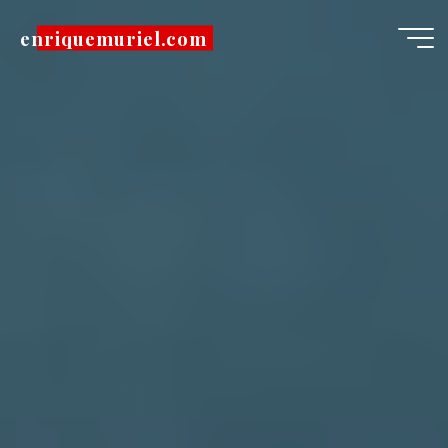
Pular
enriquemuriel.com
para
o
conteúdo