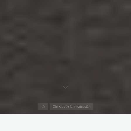
Página
Ciencias de la Información
inicial