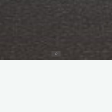
Página
inicial
Entrevista a Yuval Harari em
português [video]
O programa da TV Cultura “Roda Viva” entrevistou
ao professor e escritor Yuval Harari, autor, entre
outros, de Sapiens, Homo Deus e 21 Lições para o