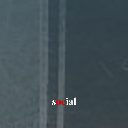
s
o
c
i
a
l