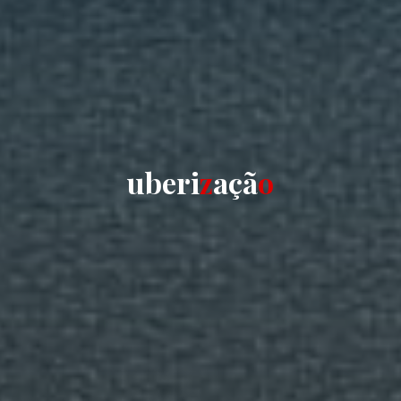
u
b
e
r
i
z
a
ç
ã
o