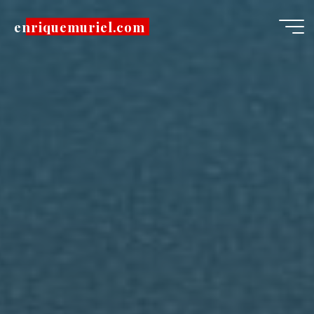
Pular
enriquemuriel.com
para
o
conteúdo