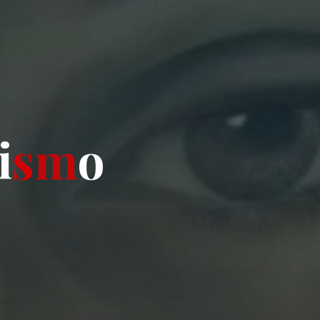
i
s
m
o