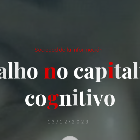
Sociedad de la Información
a
l
h
o
n
o
c
a
p
i
t
a
l
c
o
g
n
i
t
i
v
o
13/12/2023