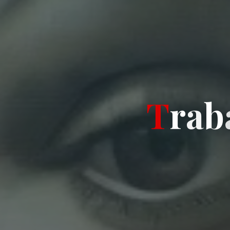
T
r
a
b