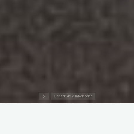
Página
Ciencias de la Información
inicial
Há tempo que tinha vontade de fazer uma listagem dos
usuários de Twitter que trabalham com Ciência da
Informação no Brasil (tanto brasileiros quanto estrangeiros
que trabalham por aqui). Nos ENANCIB sempre proponho um