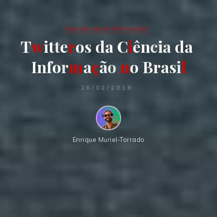
Ciencias de la Información
T
w
i
t
t
e
r
o
s
d
a
C
i
ê
n
c
i
a
d
a
I
n
f
o
r
m
a
ç
ã
o
n
o
B
r
a
s
i
l
26/02/2019
Enrique Muriel-Torrado