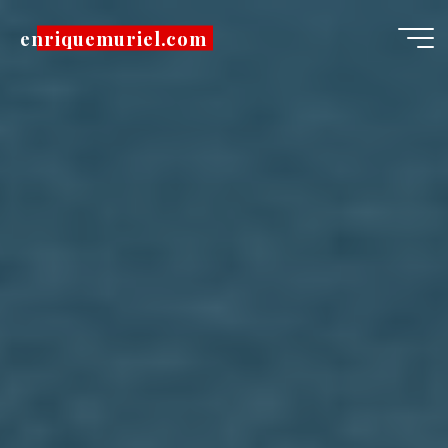
Pular
enriquemuriel.com
para
o
conteúdo