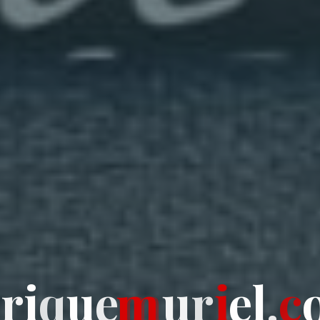
n
r
i
q
u
e
m
u
r
i
e
l
.
c