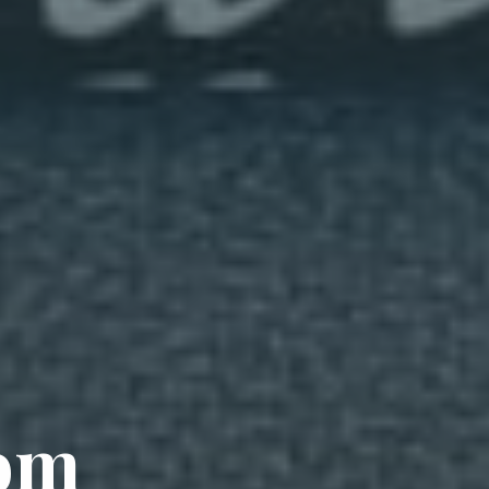
o
m
m