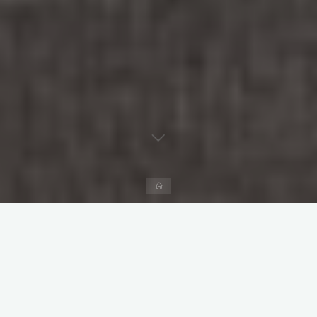
Página
inicial
Deixe um comentário