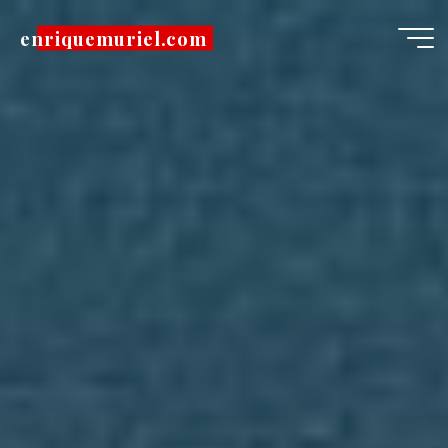
Pular
enriquemuriel.com
para
o
conteúdo