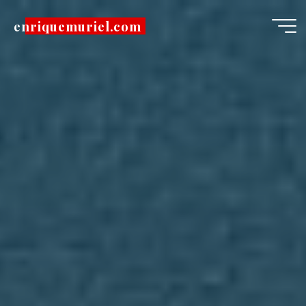
Pular
enriquemuriel.com
para
o
conteúdo