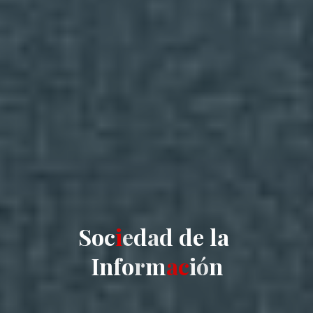
S
o
c
i
e
d
d
a
d
d
e
l
a
I
n
n
f
o
r
m
m
a
c
i
i
ó
n