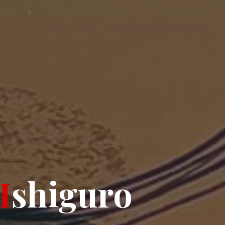
I
s
h
i
g
u
r
o