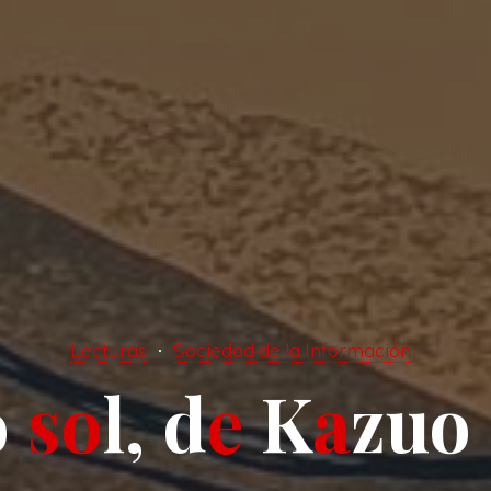
Lecturas
Sociedad de la Información
o
s
o
l
,
d
e
K
a
z
u
o