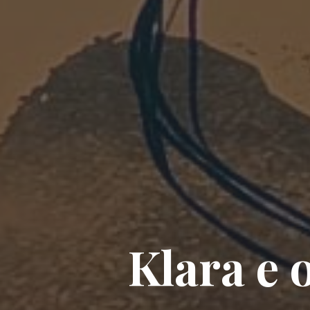
K
l
a
r
a
e