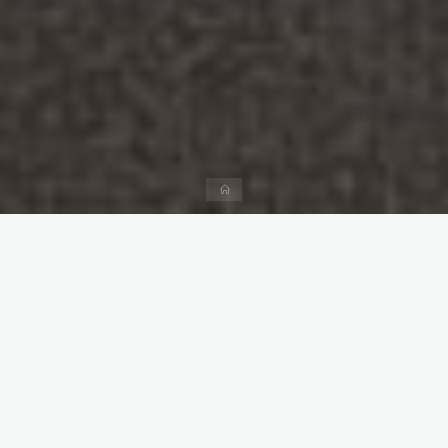
Página
inicial
Ciencias de la Información
Tecnología
Deixe um comentário
Edward Hopper en
movimiento: fotos animadas de
sus obras
Enrique Muriel-Torrado
17/02/2017