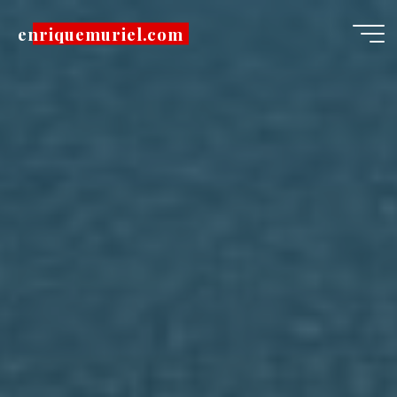
Pular
enriquemuriel.com
para
o
conteúdo