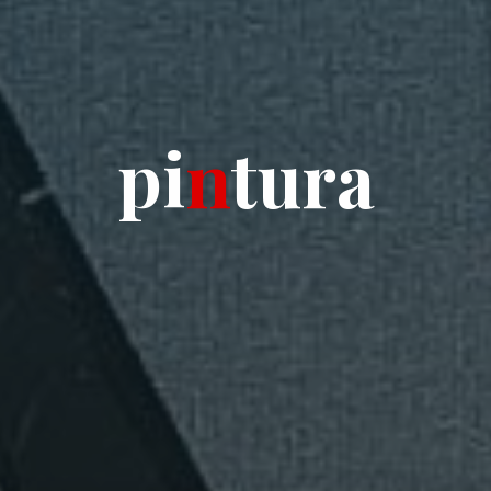
p
i
n
t
u
r
a
a