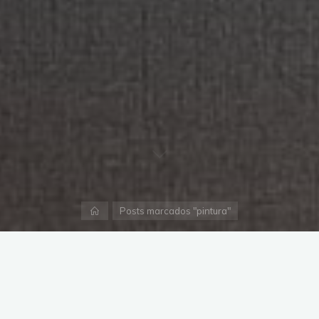
Página
Posts marcados "pintura"
inicial