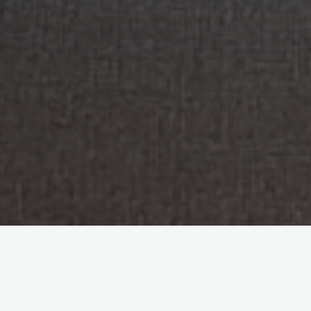
Las Meninas (Velázquez):