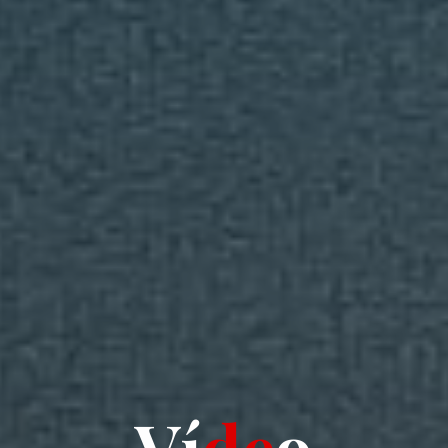
V
í
d
e
o