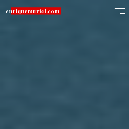
Pular
enriquemuriel.com
para
o
conteúdo