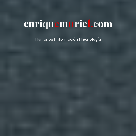
e
n
r
i
q
u
e
m
u
r
i
e
l
.
c
o
m
Humanos | Información | Tecnología